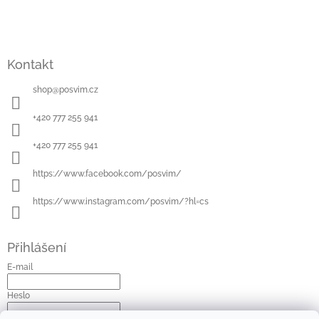
a
t
í
Kontakt
shop
@
posvim.cz
+420 777 255 941
+420 777 255 941
https://www.facebook.com/posvim/
https://www.instagram.com/posvim/?hl=cs
Přihlášení
E-mail
Heslo