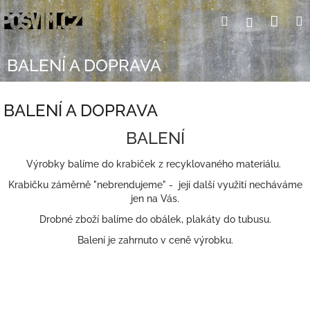
Přejít
Nák
Hledat
Přihlášení
na
obsah
koší
BALENÍ A DOPRAVA
BALENÍ A DOPRAVA
BALENÍ
Výrobky balíme do krabiček z recyklovaného materiálu.
Krabičku záměrně "nebrendujeme" - její další využití necháváme
jen na Vás.
Drobné zboží balíme do obálek, plakáty do tubusu.
Balení je zahrnuto v ceně výrobku.