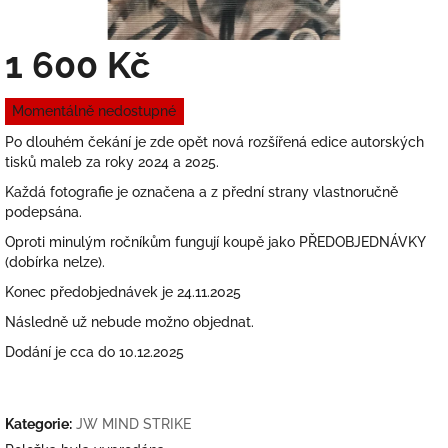
1 600 Kč
Měrná
Momentálně nedostupné
cena:
Po dlouhém čekání je zde opět nová rozšířená edice autorských
tisků maleb za roky 2024 a 2025.
Každá fotografie je označena a z přední strany vlastnoručně
podepsána.
Oproti minulým ročníkům fungují koupě jako PŘEDOBJEDNÁVKY
(dobírka nelze).
Konec předobjednávek je 24.11.2025
Následně už nebude možno objednat.
Dodání je cca do 10.12.2025
Kategorie
:
JW MIND STRIKE