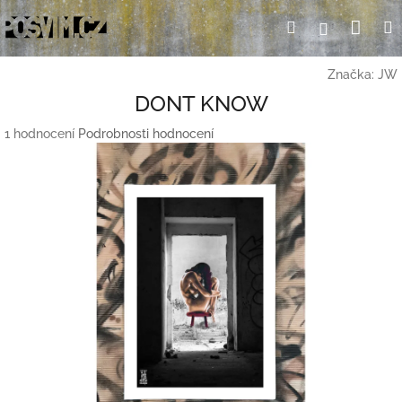
Přejít
Nák
Hledat
Přihlášení
na
obsah
koší
Značka:
JW
DONT KNOW
Průměrné
1 hodnocení
Podrobnosti hodnocení
hodnocení
produktu
je
5,0
z
5
hvězdiček.