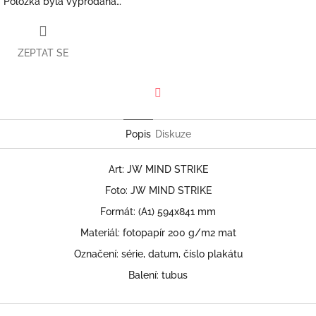
Položka byla vyprodána…
ZEPTAT SE
Facebook
Popis
Diskuze
Art: JW MIND STRIKE
Foto: JW MIND STRIKE
Formát: (A1) 594x841 mm
Materiál: fotopapír 200 g/m2 mat
Označení: série, datum, číslo plakátu
Balení: tubus
Z