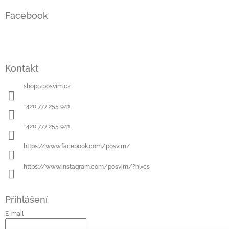
á
Facebook
p
a
t
í
Kontakt
shop
@
posvim.cz
+420 777 255 941
+420 777 255 941
https://www.facebook.com/posvim/
https://www.instagram.com/posvim/?hl=cs
Přihlášení
E-mail