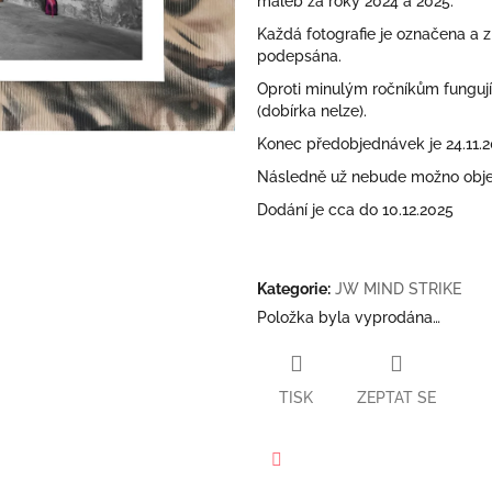
maleb za roky 2024 a 2025.
hvězdiček.
Každá fotografie je označena a z
podepsána.
Oproti minulým ročníkům fungu
(dobírka nelze).
Konec předobjednávek je 24.11.
Následně už nebude možno obje
Dodání je cca do 10.12.2025
Kategorie
:
JW MIND STRIKE
Položka byla vyprodána…
TISK
ZEPTAT SE
Facebook