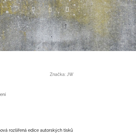
Nákupní
Hledat
Přihlášení
košík
Značka:
JW
ení
ová rozšířená edice autorských tisků