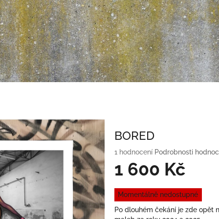
BORED
Průměrné
1 hodnocení
Podrobnosti hodnoc
hodnocení
1 600 Kč
produktu
je
Měrná
5,0
Momentálně nedostupné
cena:
z
Po dlouhém čekání je zde opět n
5